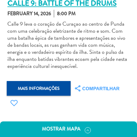
CALLE 9: BATTLE OF THE DRUMS
FEBRUARY 14, 2026
8:00 PM
Calle 9 leva o coração de Curaçao ao centro de Punda
com uma celebração eletrizante de ritmo e som. Com
uma batalha épica de tambores e apresentações ao vivo
Aluguel
de bandas locais, as ruas ganham vida com música,
de
energia e o verdadeiro espírito da ilha. Sinta o pulso da
Carros
ilha enquanto batidas vibrantes ecoam pela cidade nesta
Áreas
experiência cultural inesquecível.
de
Compras
Arte
MAIS INFORMAÇÕES
COMPARTILHAR
e
Cultura
Atividades
Aquáticas
Aventuras
MOSTRAR MAPA
em