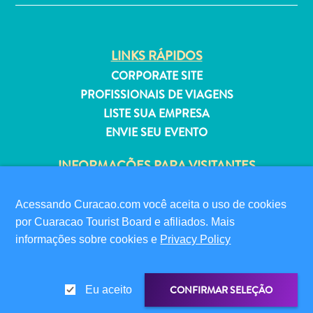
Estar
Onde
ficar
LINKS RÁPIDOS
CORPORATE SITE
PROFISSIONAIS DE VIAGENS
LISTE SUA EMPRESA
ENVIE SEU EVENTO
INFORMAÇÕES PARA VISITANTES
CARTÃO DIGITAL DE IMIGRAÇÃO
FAQS
Acessando Curacao.com você aceita o uso de cookies
FALE CONOSCO
por Cuaracao Tourist Board e afiliados. Mais
informações sobre cookies e
Privacy Policy
EVENTOS
GUIA TURÍSTICO
CONFIRMAR SELEÇÃO
Eu aceito
SOBRE O SITE