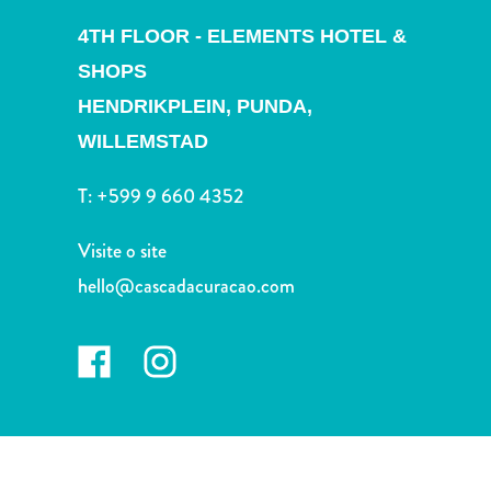
Terra
de
4TH FLOOR - ELEMENTS HOTEL &
outros
SHOPS
Esportes
HENDRIKPLEIN, PUNDA,
e
WILLEMSTAD
Golfe
Excursões
T:
+599 9 660 4352
Locais
de
Visite o site
mergulho
e
hello@cascadacuracao.com
snorkel
Museus
Natureza
e
Parques
Noite
e