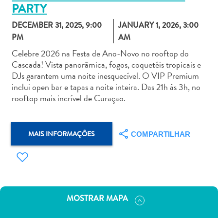
PARTY
DECEMBER 31, 2025, 9:00
JANUARY 1, 2026, 3:00
PM
AM
Celebre 2026 na Festa de Ano-Novo no rooftop do
Cascada! Vista panorâmica, fogos, coquetéis tropicais e
Aluguel
DJs garantem uma noite inesquecível. O VIP Premium
de
inclui open bar e tapas a noite inteira. Das 21h às 3h, no
Carros
rooftop mais incrível de Curaçao.
Áreas
de
Compras
MAIS INFORMAÇÕES
COMPARTILHAR
Arte
e
Cultura
Atividades
Aquáticas
Aventuras
MOSTRAR MAPA
em