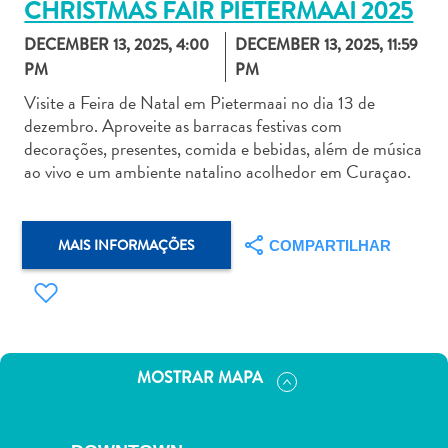
CHRISTMAS FAIR PIETERMAAI 2025
DECEMBER 13, 2025, 4:00
DECEMBER 13, 2025, 11:59
PM
PM
Visite a Feira de Natal em Pietermaai no dia 13 de
dezembro. Aproveite as barracas festivas com
Aluguel
decorações, presentes, comida e bebidas, além de música
de
ao vivo e um ambiente natalino acolhedor em Curaçao.
Carros
Áreas
de
MAIS INFORMAÇÕES
COMPARTILHAR
Compras
Arte
e
Cultura
Atividades
MOSTRAR MAPA
Aquáticas
Aventuras
em