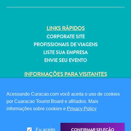
Estar
Onde
ficar
LINKS RÁPIDOS
CORPORATE SITE
PROFISSIONAIS DE VIAGENS
LISTE SUA EMPRESA
ENVIE SEU EVENTO
INFORMAÇÕES PARA VISITANTES
CARTÃO DIGITAL DE IMIGRAÇÃO
FAQS
Acessando Curacao.com você aceita o uso de cookies
FALE CONOSCO
por Cuaracao Tourist Board e afiliados. Mais
EVENTOS
informações sobre cookies e
Privacy Policy
GUIA TURÍSTICO
SOBRE O SITE
CONFIRMAR SELEÇÃO
Eu aceito