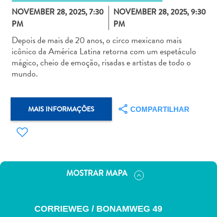
NOVEMBER 28, 2025, 7:30
NOVEMBER 28, 2025, 9:30
PM
PM
Depois de mais de 20 anos, o circo mexicano mais
icônico da América Latina retorna com um espetáculo
mágico, cheio de emoção, risadas e artistas de todo o
Aluguel
mundo.
de
Carros
Áreas
MAIS INFORMAÇÕES
COMPARTILHAR
de
Compras
Arte
e
Cultura
Atividades
MOSTRAR MAPA
Aquáticas
Aventuras
em
CORRIEWEG / BONAMWEG 49