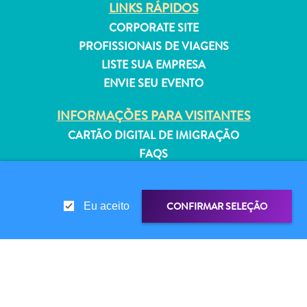
LINKS RÁPIDOS
Estar
Onde
CORPORATE SITE
ficar
PROFISSIONAIS DE VIAGENS
LISTE SUA EMPRESA
ENVIE SEU EVENTO
INFORMAÇÕES PARA VISITANTES
CARTÃO DIGITAL DE IMIGRAÇÃO
FAQS
FALE CONOSCO
EVENTOS
CONFIRMAR SELEÇÃO
Eu aceito
GUIA TURÍSTICO
SOBRE O SITE
POLÍTICA DE PRIVACIDADE
COMPARTILHAR LINK
COMPARTILHE
TERMOS DE USO