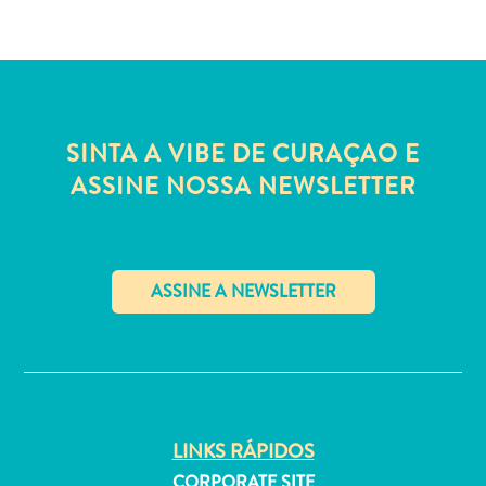
Entretenimento
Operadores
de
Mergulho
Pontos
Turísticos
SINTA A VIBE DE CURAÇAO E
e
ASSINE NOSSA NEWSLETTER
Monumentos
Praias
Restaurantes
e
Bares
Serviços
✕
de
táxi
Spa
e
LINKS RÁPIDOS
Bem-
CORPORATE SITE