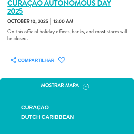
CURAÇAO AUTONOMOUS DAY
2025
OCTOBER 10, 2025
12:00 AM
On this official holiday offices, banks, and most stores will
be closed.
Aluguel
de
Carros
COMPARTILHAR
Áreas
de
Compras
Arte
MOSTRAR MAPA
e
Cultura
Atividades
CURAÇAO
Aquáticas
DUTCH CARIBBEAN
Aventuras
em