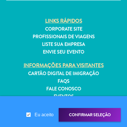
Estar
Onde
ficar
LINKS RÁPIDOS
CORPORATE SITE
PROFISSIONAIS DE VIAGENS
LISTE SUA EMPRESA
ENVIE SEU EVENTO
INFORMAÇÕES PARA VISITANTES
CARTÃO DIGITAL DE IMIGRAÇÃO
FAQS
FALE CONOSCO
EVENTOS
GUIA TURÍSTICO
CONFIRMAR SELEÇÃO
Eu aceito
SOBRE O SITE
POLÍTICA DE PRIVACIDADE