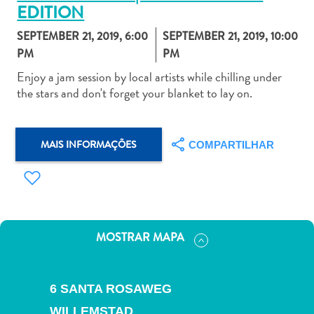
EDITION
SEPTEMBER 21, 2019, 6:00
SEPTEMBER 21, 2019, 10:00
PM
PM
Enjoy a jam session by local artists while chilling under
the stars and don't forget your blanket to lay on.
Aluguel
de
Carros
Áreas
MAIS INFORMAÇÕES
COMPARTILHAR
de
Compras
Arte
e
Cultura
MOSTRAR MAPA
Atividades
Aquáticas
Aventuras
6 SANTA ROSAWEG
em
WILLEMSTAD