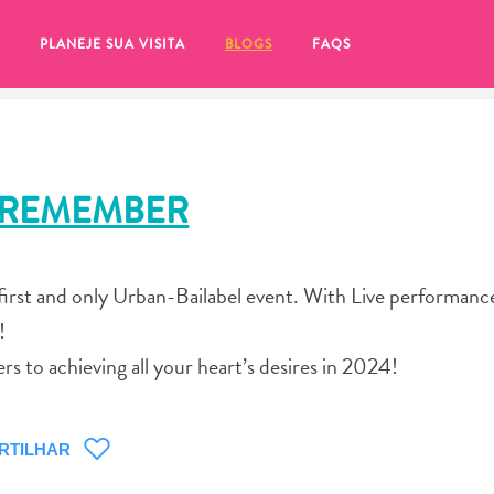
PLANEJE SUA VISITA
BLOGS
FAQS
O REMEMBER
first and only Urban-Bailabel event. With Live performanc
!
s to achieving all your heart’s desires in 2024!
tifique-se de clicar no
RTILHAR