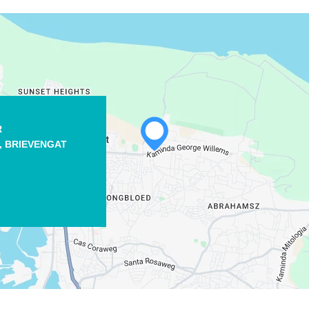
R
WHATSAPP
,
BRIEVENGAT
FACEBOOK
X
COPIE LINK
EMAIL
COPIE LINK