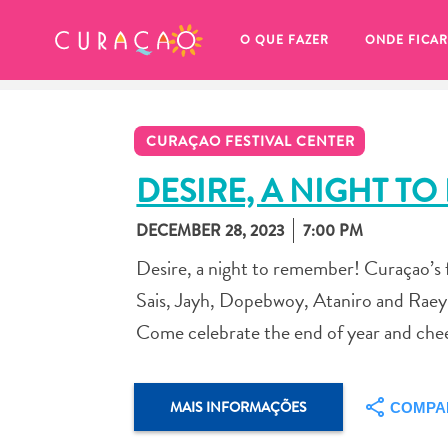
MEUS FAVORITOS
O QUE FAZER
ONDE FICAR
CURAÇAO FESTIVAL CENTER
DESIRE, A NIGHT T
DECEMBER 28, 2023
7:00 PM
Você ainda não salvou nenhum 
Desire, a night to remember! Curaçao’s 
local favorito.
Sais, Jayh, Dopebwoy, Ataniro and Raey
Come celebrate the end of year and cheer
Sempre que você quiser salvar algo para mais tarde, cer
MAIS INFORMAÇÕES
COMPA