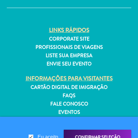
Estar
Onde
ficar
LINKS RÁPIDOS
CORPORATE SITE
PROFISSIONAIS DE VIAGENS
LISTE SUA EMPRESA
ENVIE SEU EVENTO
INFORMAÇÕES PARA VISITANTES
CARTÃO DIGITAL DE IMIGRAÇÃO
FAQS
FALE CONOSCO
EVENTOS
GUIA TURÍSTICO
SOBRE O SITE
CONFIRMAR SELEÇÃO
Eu aceito