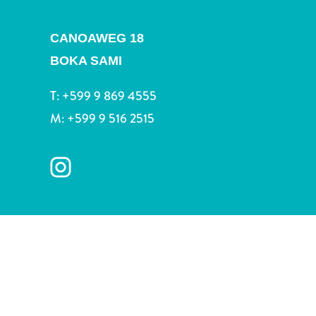
Terra
de
CANOAWEG 18
outros
Esportes
BOKA SAMI
e
Golfe
T:
+599 9 869 4555
Excursões
M:
+599 9 516 2515
Locais
de
mergulho
e
snorkel
Museus
Natureza
e
Parques
Noite
e