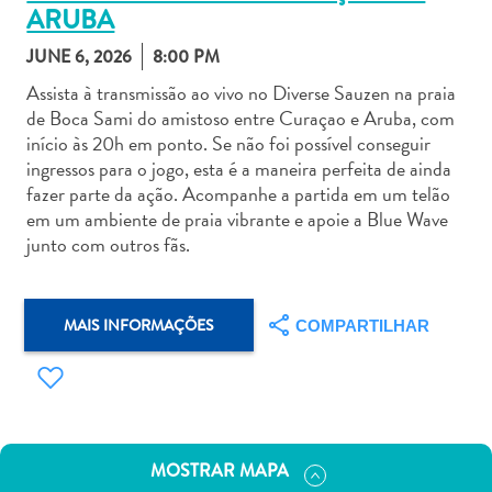
ARUBA
JUNE 6, 2026
8:00 PM
Assista à transmissão ao vivo no Diverse Sauzen na praia
de Boca Sami do amistoso entre Curaçao e Aruba, com
início às 20h em ponto. Se não foi possível conseguir
Aluguel
ingressos para o jogo, esta é a maneira perfeita de ainda
de
fazer parte da ação. Acompanhe a partida em um telão
Carros
em um ambiente de praia vibrante e apoie a Blue Wave
Áreas
junto com outros fãs.
de
Compras
Arte
MAIS INFORMAÇÕES
COMPARTILHAR
e
Cultura
Atividades
Aquáticas
Aventuras
MOSTRAR MAPA
em