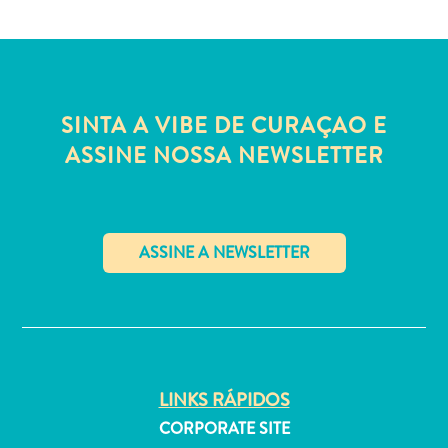
Entretenimento
Operadores
de
Mergulho
Pontos
SINTA A VIBE DE CURAÇAO E
Turísticos
ASSINE NOSSA NEWSLETTER
e
Monumentos
Praias
Restaurantes
e
Bares
✕
Serviços
de
táxi
Spa
LINKS RÁPIDOS
e
CORPORATE SITE
Bem-