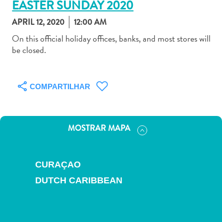
EASTER SUNDAY 2020
APRIL 12, 2020
12:00 AM
On this official holiday offices, banks, and most stores will
be closed.
Aluguel
de
COMPARTILHAR
Carros
Áreas
de
Compras
MOSTRAR MAPA
Arte
e
Cultura
CURAÇAO
Atividades
DUTCH CARIBBEAN
Aquáticas
Aventuras
em