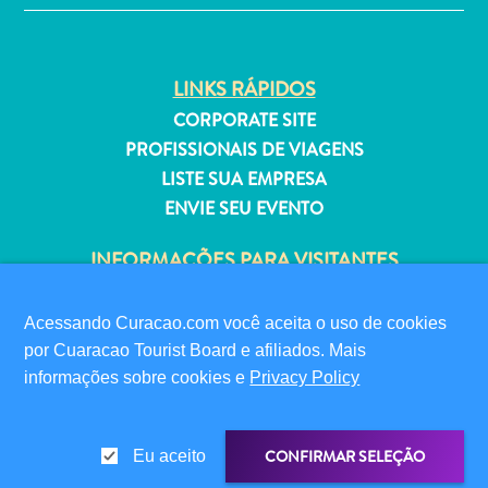
Estar
Onde
ficar
LINKS RÁPIDOS
CORPORATE SITE
PROFISSIONAIS DE VIAGENS
LISTE SUA EMPRESA
ENVIE SEU EVENTO
INFORMAÇÕES PARA VISITANTES
CARTÃO DIGITAL DE IMIGRAÇÃO
FAQS
Acessando Curacao.com você aceita o uso de cookies
FALE CONOSCO
por Cuaracao Tourist Board e afiliados. Mais
EVENTOS
informações sobre cookies e
Privacy Policy
GUIA TURÍSTICO
CONFIRMAR SELEÇÃO
Eu aceito
SOBRE O SITE