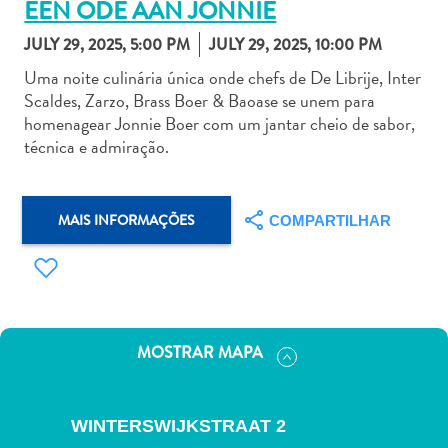
EEN ODE AAN JONNIE
JULY 29, 2025, 5:00 PM
JULY 29, 2025, 10:00 PM
Uma noite culinária única onde chefs de De Librije, Inter
Scaldes, Zarzo, Brass Boer & Baoase se unem para
homenagear Jonnie Boer com um jantar cheio de sabor,
Aluguel
técnica e admiração.
de
Carros
Áreas
MAIS INFORMAÇÕES
COMPARTILHAR
de
Compras
Arte
e
Cultura
MOSTRAR MAPA
Atividades
Aquáticas
Aventuras
WINTERSWIJKSTRAAT 2
em