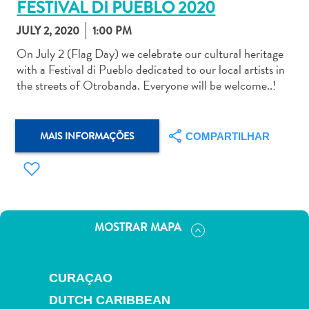
FESTIVAL DI PUEBLO 2020
JULY 2, 2020
1:00 PM
On July 2 (Flag Day) we celebrate our cultural heritage
with a Festival di Pueblo dedicated to our local artists in
the streets of Otrobanda. Everyone will be welcome..!
Aluguel
de
Carros
MAIS INFORMAÇÕES
COMPARTILHAR
Áreas
de
Compras
Arte
e
MOSTRAR MAPA
Cultura
Atividades
Aquáticas
CURAÇAO
Aventuras
em
DUTCH CARIBBEAN