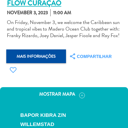
FLOW CURAÇAO
NOVEMBER 3, 2023
11:00 AM
On Friday, November 3, we welcome the Caribbean sun
and tropical vibes to Madero Ocean Club together with:
Franky Rizardo, Joey Daniel, Jasper Fioole and Ray Fox!
Aluguel
de
Carros
MAIS INFORMAÇÕES
COMPARTILHAR
Áreas
de
Compras
Arte
e
MOSTRAR MAPA
Cultura
Atividades
Aquáticas
BAPOR KIBRA Z/N
Aventuras
em
WILLEMSTAD