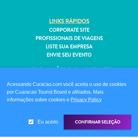
Estar
Onde
ficar
LINKS RÁPIDOS
CORPORATE SITE
PROFISSIONAIS DE VIAGENS
LISTE SUA EMPRESA
ENVIE SEU EVENTO
INFORMAÇÕES PARA VISITANTES
CARTÃO DIGITAL DE IMIGRAÇÃO
Acessando Curacao.com você aceita o uso de cookies
FAQS
por Cuaracao Tourist Board e afiliados. Mais
FALE CONOSCO
informações sobre cookies e
Privacy Policy
EVENTOS
GUIA TURÍSTICO
CONFIRMAR SELEÇÃO
Eu aceito
SOBRE O SITE
POLÍTICA DE PRIVACIDADE