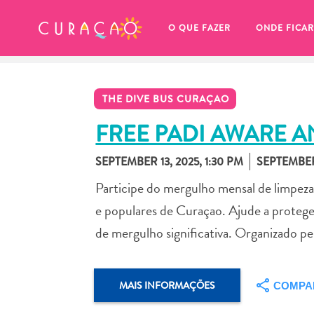
MEUS FAVORITOS
O QUE FAZER
ONDE FICAR
THE DIVE BUS CURAÇAO
FREE PADI AWARE A
SEPTEMBER 13, 2025, 1:30 PM
SEPTEMBER 
Você ainda não salvou nenhum 
Participe do mergulho mensal de limpeza 
local favorito.
e populares de Curaçao. Ajude a protege
de mergulho significativa. Organizado
Sempre que você quiser salvar algo para mais tarde, cer
MAIS INFORMAÇÕES
COMPA