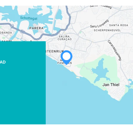
WHATSAPP
TAD
FACEBOOK
X
COPIE LINK
EMAIL
COPIE LINK