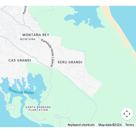
Keyboard shortcuts
Map data ©2026
Terms