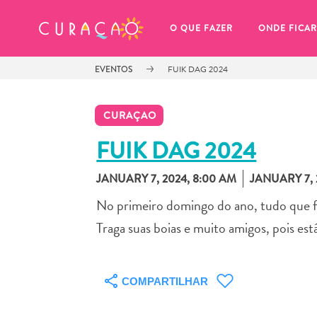
MEUS FAVORITOS
O QUE FAZER
ONDE FICAR
EVENTOS
FUIK DAG 2024
CURAÇAO
FUIK DAG 2024
JANUARY 7, 2024, 8:00 AM
JANUARY 7, 
Você ainda não salvou nenhum 
local favorito.
No primeiro domingo do ano, tudo que fl
Traga suas boias e muito amigos, pois es
COMPARTILHAR
Sempre que você quiser salvar algo para mais tarde, cer