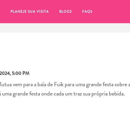
PLANEJE SUA VISITA
BLOGS
FAQS
2024, 5:00 PM
utua vem para a baía de Fuik para uma grande festa sobre a
tá uma grande festa onde cada um traz sua própria bebida.
tifique-se de clicar no