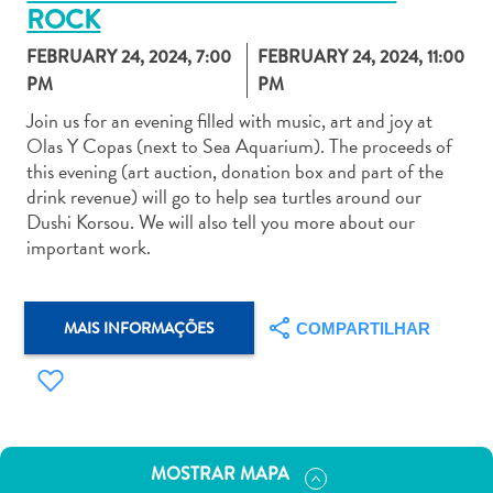
ROCK
FEBRUARY 24, 2024, 7:00
FEBRUARY 24, 2024, 11:00
PM
PM
Join us for an evening filled with music, art and joy at
Olas Y Copas (next to Sea Aquarium). The proceeds of
Aluguel
this evening (art auction, donation box and part of the
de
drink revenue) will go to help sea turtles around our
Carros
Dushi Korsou. We will also tell you more about our
Áreas
important work.
de
Compras
Arte
MAIS INFORMAÇÕES
COMPARTILHAR
e
Cultura
Atividades
Aquáticas
Aventuras
MOSTRAR MAPA
em