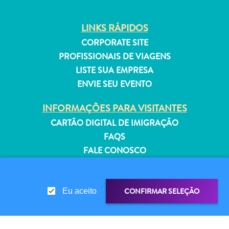
Estar
Onde
LINKS RÁPIDOS
ficar
CORPORATE SITE
PROFISSIONAIS DE VIAGENS
LISTE SUA EMPRESA
ENVIE SEU EVENTO
INFORMAÇÕES PARA VISITANTES
CARTÃO DIGITAL DE IMIGRAÇÃO
FAQS
FALE CONOSCO
EVENTOS
GUIA TURÍSTICO
CONFIRMAR SELEÇÃO
Eu aceito
SOBRE O SITE
POLÍTICA DE PRIVACIDADE