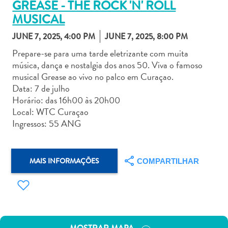
GREASE - THE ROCK 'N' ROLL
MUSICAL
JUNE 7, 2025, 4:00 PM
JUNE 7, 2025, 8:00 PM
Prepare-se para uma tarde eletrizante com muita
música, dança e nostalgia dos anos 50. Viva o famoso
Aluguel
musical Grease ao vivo no palco em Curaçao.
de
Data: 7 de julho
Carros
Horário: das 16h00 às 20h00
Áreas
Local: WTC Curaçao
de
Ingressos: 55 ANG
Compras
Arte
e
MAIS INFORMAÇÕES
COMPARTILHAR
Cultura
Atividades
Aquáticas
Aventuras
em