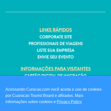
Estar
✕
Onde
ficar
LINKS RÁPIDOS
CORPORATE SITE
PROFISSIONAIS DE VIAGENS
LISTE SUA EMPRESA
ENVIE SEU EVENTO
INFORMAÇÕES PARA VISITANTES
CARTÃO DIGITAL DE IMIGRAÇÃO
FAQS
FALE CONOSCO
Acessando Curacao.com você aceita o uso de cookies
EVENTOS
por Cuaracao Tourist Board e afiliados. Mais
informações sobre cookies e
Privacy Policy
GUIA TURÍSTICO