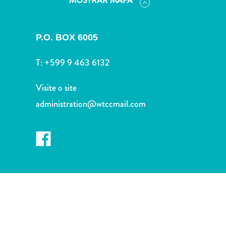
MOSTRAR MAPA
Terra
de
outros
P.O. BOX 6005
Esportes
e
T:
+599 9 463 6132
Golfe
Excursões
Visite o site
Locais
administration@wtccmail.com
de
mergulho
e
snorkel
Museus
Natureza
e
Parques
Noite
e