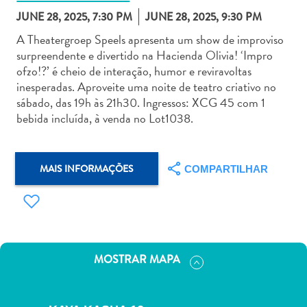
JUNE 28, 2025, 7:30 PM
JUNE 28, 2025, 9:30 PM
A Theatergroep Speels apresenta um show de improviso
surpreendente e divertido na Hacienda Olivia! ‘Impro
ofzo!?’ é cheio de interação, humor e reviravoltas
inesperadas. Aproveite uma noite de teatro criativo no
Aluguel
sábado, das 19h às 21h30. Ingressos: XCG 45 com 1
de
bebida incluída, à venda no Lot1038.
Carros
Áreas
de
MAIS INFORMAÇÕES
COMPARTILHAR
Compras
Arte
e
Cultura
Atividades
MOSTRAR MAPA
Aquáticas
Aventuras
em