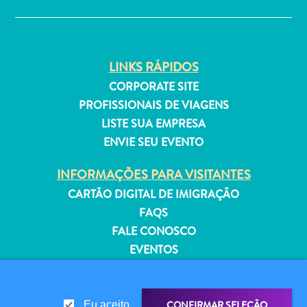
Estar
Onde
ficar
LINKS RÁPIDOS
CORPORATE SITE
PROFISSIONAIS DE VIAGENS
LISTE SUA EMPRESA
ENVIE SEU EVENTO
INFORMAÇÕES PARA VISITANTES
CARTÃO DIGITAL DE IMIGRAÇÃO
FAQS
FALE CONOSCO
EVENTOS
GUIA TURÍSTICO
SOBRE O SITE
CONFIRMAR SELEÇÃO
Eu aceito