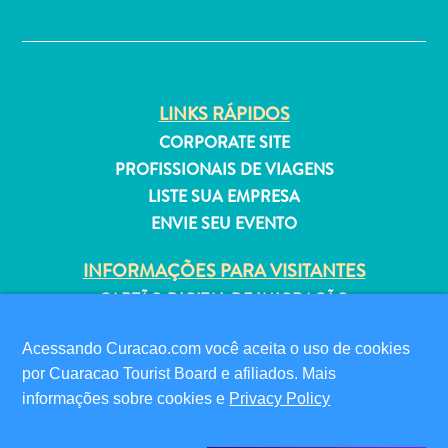
✕
Estar
Onde
ficar
LINKS RÁPIDOS
CORPORATE SITE
PROFISSIONAIS DE VIAGENS
LISTE SUA EMPRESA
ENVIE SEU EVENTO
INFORMAÇÕES PARA VISITANTES
CARTÃO DIGITAL DE IMIGRAÇÃO
FAQS
Acessando Curacao.com você aceita o uso de cookies
FALE CONOSCO
por Cuaracao Tourist Board e afiliados. Mais
EVENTOS
informações sobre cookies e
Privacy Policy
GUIA TURÍSTICO