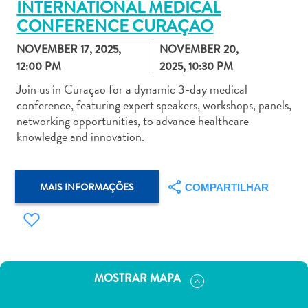
INTERNATIONAL MEDICAL
CONFERENCE CURAÇAO
NOVEMBER 17, 2025,
NOVEMBER 20,
12:00 PM
2025, 10:30 PM
Join us in Curaçao for a dynamic 3-day medical
Aluguel
conference, featuring expert speakers, workshops, panels,
de
networking opportunities, to advance healthcare
Carros
knowledge and innovation.
Áreas
de
Compras
MAIS INFORMAÇÕES
COMPARTILHAR
Arte
e
Cultura
Atividades
Aquáticas
MOSTRAR MAPA
Aventuras
em