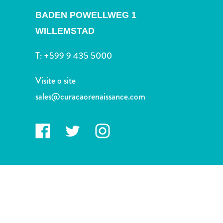
Terra
BADEN POWELLWEG 1
de
outros
WILLEMSTAD
Esportes
e
T:
+599 9 435 5000
Golfe
Excursões
Visite o site
Locais
sales@curacaorenaissance.com
de
mergulho
e
snorkel
Museus
Natureza
e
Parques
Noite
e