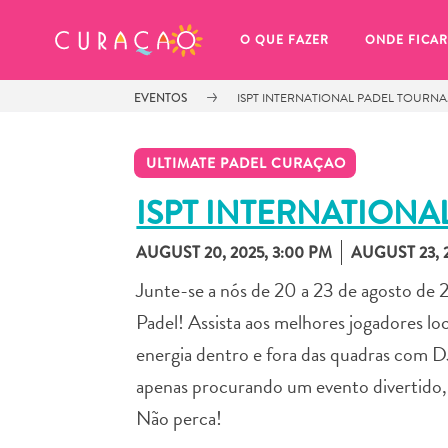
MEUS FAVORITOS
O QUE FAZER
ONDE FICAR
EVENTOS
ISPT INTERNATIONAL PADEL TOURN
ULTIMATE PADEL CURAÇAO
ISPT INTERNATION
AUGUST 20, 2025, 3:00 PM
AUGUST 23, 2
Você ainda não salvou nenhum 
local favorito.
Junte-se a nós de 20 a 23 de agosto de 
Padel! Assista aos melhores jogadores lo
energia dentro e fora das quadras com DJ 
apenas procurando um evento divertido, 
Sempre que você quiser salvar algo para mais tarde, cer
Não perca!