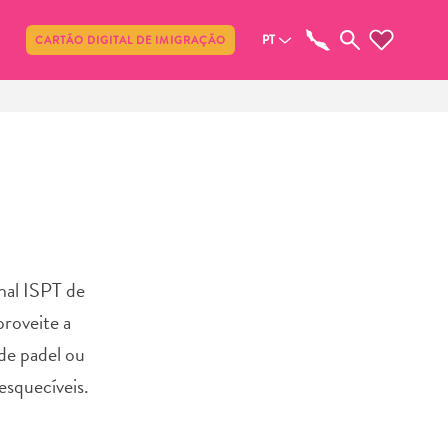
Compartilhar
PT
CARTÃO DIGITAL DE IMIGRAÇÃO
nal ISPT de
proveite a
 de padel ou
esquecíveis.