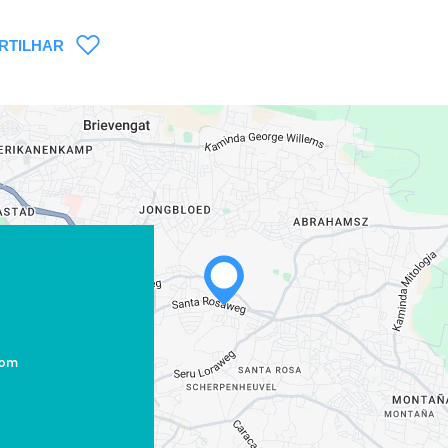
RTILHAR
WHATSAPP
FACEBOOK
X
com
COPIE LINK
EMAIL
COPIE LINK