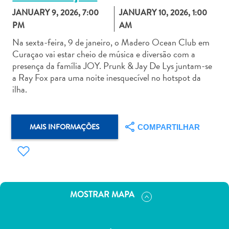
JANUARY 9, 2026, 7:00
JANUARY 10, 2026, 1:00
PM
AM
Na sexta-feira, 9 de janeiro, o Madero Ocean Club em
Curaçao vai estar cheio de música e diversão com a
presença da família JOY. Prunk & Jay De Lys juntam-se
Aluguel
a Ray Fox para uma noite inesquecível no hotspot da
de
ilha.
Carros
Áreas
de
MAIS INFORMAÇÕES
COMPARTILHAR
Compras
Arte
e
Cultura
Atividades
MOSTRAR MAPA
Aquáticas
Aventuras
em