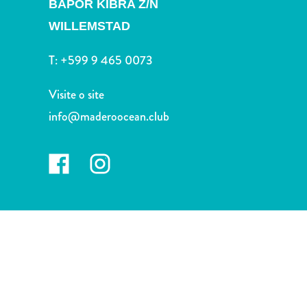
BAPOR KIBRA Z/N
Terra
de
WILLEMSTAD
outros
Esportes
T:
+599 9 465 0073
e
Golfe
Visite o site
Excursões
info@maderoocean.club
Locais
de
mergulho
e
snorkel
Museus
Natureza
e
Parques
Noite
e