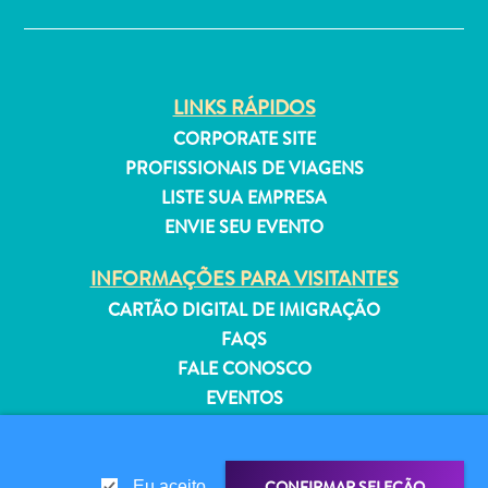
Estar
Onde
ficar
LINKS RÁPIDOS
CORPORATE SITE
PROFISSIONAIS DE VIAGENS
LISTE SUA EMPRESA
ENVIE SEU EVENTO
INFORMAÇÕES PARA VISITANTES
CARTÃO DIGITAL DE IMIGRAÇÃO
FAQS
FALE CONOSCO
EVENTOS
GUIA TURÍSTICO
SOBRE O SITE
CONFIRMAR SELEÇÃO
Eu aceito