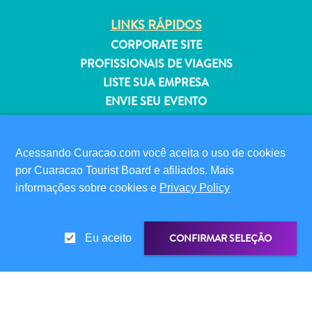
Estar
LINKS RÁPIDOS
Onde
ficar
CORPORATE SITE
PROFISSIONAIS DE VIAGENS
LISTE SUA EMPRESA
ENVIE SEU EVENTO
INFORMAÇÕES PARA VISITANTES
CARTÃO DIGITAL DE IMIGRAÇÃO
Acessando Curacao.com você aceita o uso de cookies
por Cuaracao Tourist Board e afiliados. Mais
FAQS
informações sobre cookies e
Privacy Policy
FALE CONOSCO
EVENTOS
GUIA TURÍSTICO
CONFIRMAR SELEÇÃO
Eu aceito
SOBRE O SITE
POLÍTICA DE PRIVACIDADE
TERMOS DE USO
COMPARTILHAR LINK
COMPARTILHE