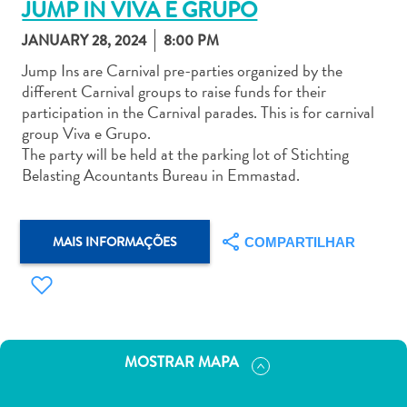
JUMP IN VIVA E GRUPO
JANUARY 28, 2024
8:00 PM
Jump Ins are Carnival pre-parties organized by the
different Carnival groups to raise funds for their
participation in the Carnival parades. This is for carnival
Aluguel
group Viva e Grupo.
de
The party will be held at the parking lot of Stichting
Carros
Belasting Acountants Bureau in Emmastad.
Áreas
de
Compras
MAIS INFORMAÇÕES
COMPARTILHAR
Arte
e
Cultura
Atividades
Aquáticas
MOSTRAR MAPA
Aventuras
em