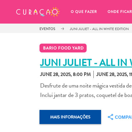
MEUS FAVORITOS
O QUE FAZER
ONDE FICAR
EVENTOS
JUNI JULIET - ALL IN WHITE EDITION
BARIO FOOD YARD
JUNI JULIET - ALL I
JUNE 28, 2025, 8:00 PM
JUNE 28, 2025, 1
Você ainda não salvou nenhum 
local favorito.
Desfrute de uma noite mágica vestida de 
Inclui jantar de 3 pratos, coquetel de boa
MAIS INFORMAÇÕES
COMPA
Sempre que você quiser salvar algo para mais tarde, cer