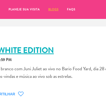
PLANEJE SUA VISITA
BLOGS
FAQS
N WHITE EDITION
1:59 PM
branco com Juni Juliet ao vivo no Bario Food Yard, dia 28 
s-vindas e música ao vivo sob as estrelas.
RTILHAR
tifique-se de clicar no