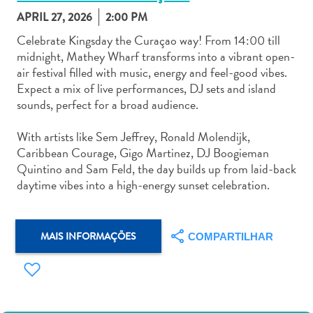
APRIL 27, 2026
2:00 PM
Celebrate Kingsday the Curaçao way! From 14:00 till
midnight, Mathey Wharf transforms into a vibrant open-
air festival filled with music, energy and feel-good vibes.
Expect a mix of live performances, DJ sets and island
Aluguel
sounds, perfect for a broad audience.
de
Carros
With artists like Sem Jeffrey, Ronald Molendijk,
Áreas
Caribbean Courage, Gigo Martinez, DJ Boogieman
de
Quintino and Sam Feld, the day builds up from laid-back
Compras
daytime vibes into a high-energy sunset celebration.
Arte
e
Cultura
MAIS INFORMAÇÕES
COMPARTILHAR
Atividades
Aquáticas
Aventuras
em