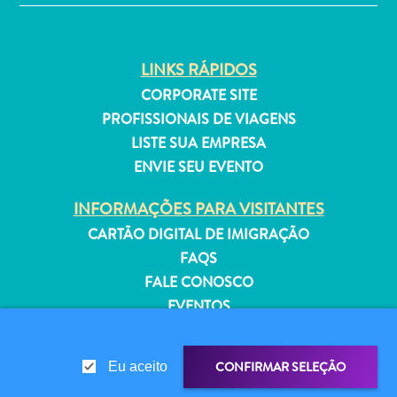
Estar
Onde
ficar
LINKS RÁPIDOS
CORPORATE SITE
PROFISSIONAIS DE VIAGENS
LISTE SUA EMPRESA
ENVIE SEU EVENTO
INFORMAÇÕES PARA VISITANTES
CARTÃO DIGITAL DE IMIGRAÇÃO
FAQS
FALE CONOSCO
EVENTOS
GUIA TURÍSTICO
CONFIRMAR SELEÇÃO
Eu aceito
SOBRE O SITE