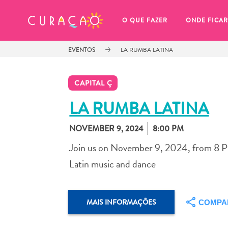
MEUS FAVORITOS
O QUE FAZER
ONDE FICAR
EVENTOS
LA RUMBA LATINA
CAPITAL Ç
LA RUMBA LATINA
NOVEMBER 9, 2024
8:00 PM
Você ainda não salvou nenhum 
local favorito.
Join us on November 9, 2024, from 8 P
Latin music and dance
MAIS INFORMAÇÕES
COMPA
Sempre que você quiser salvar algo para mais tarde, cer