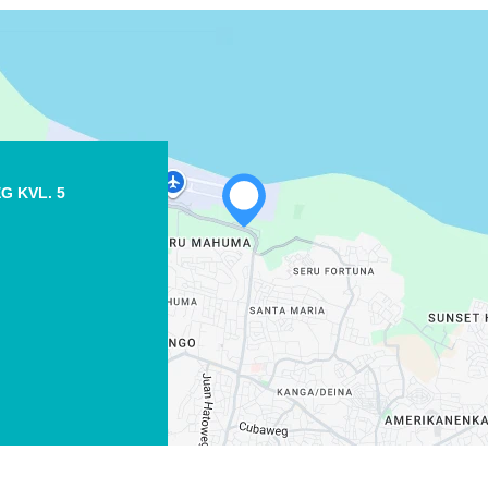
G KVL. 5
WHATSAPP
FACEBOOK
X
COPIE LINK
EMAIL
COPIE LINK