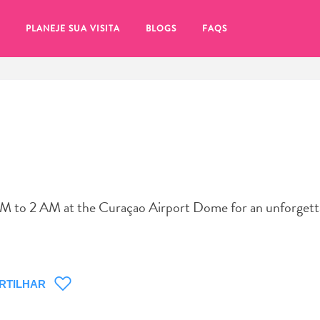
PLANEJE SUA VISITA
BLOGS
FAQS
M to 2 AM at the Curaçao Airport Dome for an unforgetta
RTILHAR
tifique-se de clicar no