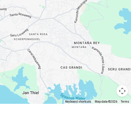
Keyboard shortcuts
Map data ©2026
Terms