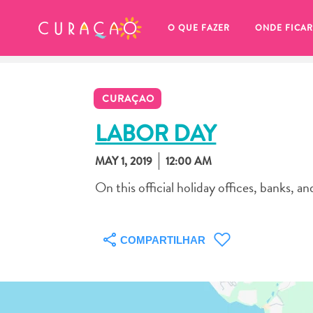
MEUS FAVORITOS
O QUE FAZER
ONDE FICAR
CURAÇAO
LABOR DAY
MAY 1, 2019
12:00 AM
Você ainda não salvou nenhum 
On this official holiday offices, banks, a
local favorito.
COMPARTILHAR
Sempre que você quiser salvar algo para mais tarde, cer