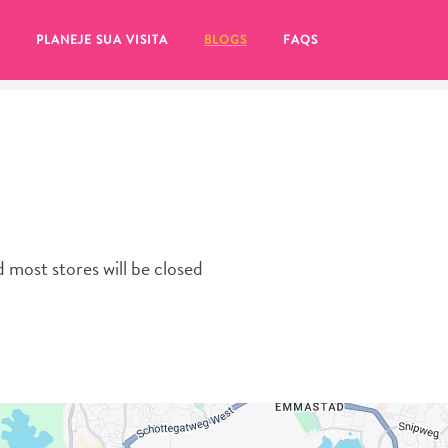
PLANEJE SUA VISITA
BLOGS
FAQS
nd most stores will be closed
tifique-se de clicar no