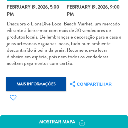
FEBRUARY 19, 2026, 5:00
FEBRUARY 19, 2026, 9:00
PM
PM
Descubra o LionsDive Local Beach Market, um mercado
vibrante à beira-mar com mais de 30 vendedores de
produtos locais. De lembranças e decoração para a casa a
Aluguel
joias artesanais e iguarias locais, tudo num ambiente
de
descontraído à beira da praia. Recomenda-se levar
Carros
dinheiro em espécie, pois nem todos os vendedores
Áreas
aceitam pagamentos com cartão.
de
Compras
Arte
MAIS INFORMAÇÕES
COMPARTILHAR
e
Cultura
Atividades
Aquáticas
Aventuras
MOSTRAR MAPA
em