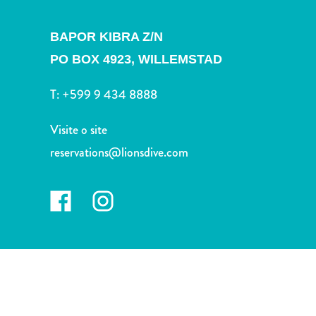
Terra
de
BAPOR KIBRA Z/N
outros
Esportes
PO BOX 4923,
WILLEMSTAD
e
T:
+599 9 434 8888
Golfe
Excursões
Visite o site
Locais
de
reservations@lionsdive.com
mergulho
e
snorkel
Museus
Natureza
e
Parques
Noite
e