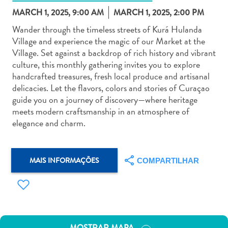
MARCH 1, 2025, 9:00 AM
MARCH 1, 2025, 2:00 PM
Wander through the timeless streets of Kurá Hulanda
Village and experience the magic of our Market at the
Village. Set against a backdrop of rich history and vibrant
culture, this monthly gathering invites you to explore
Aluguel
handcrafted treasures, fresh local produce and artisanal
de
delicacies. Let the flavors, colors and stories of Curaçao
Carros
guide you on a journey of discovery—where heritage
Áreas
meets modern craftsmanship in an atmosphere of
de
elegance and charm.
Compras
Arte
e
MAIS INFORMAÇÕES
COMPARTILHAR
Cultura
Atividades
Aquáticas
Aventuras
em
MOSTRAR MAPA