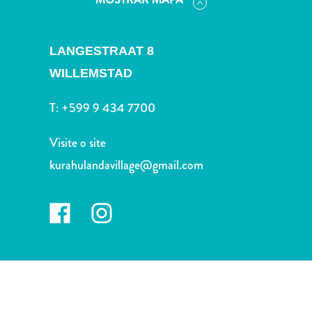
Terra
de
outros
LANGESTRAAT 8
Esportes
WILLEMSTAD
e
Golfe
T:
+599 9 434 7700
Excursões
Locais
Visite o site
de
mergulho
kurahulandavillage@gmail.com
e
snorkel
Museus
Natureza
e
Parques
Noite
e