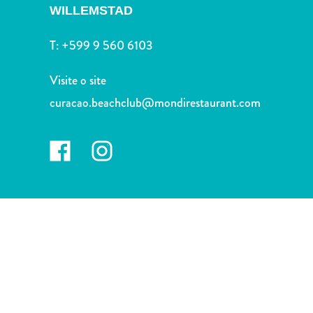
Terra
WILLEMSTAD
de
outros
T:
+599 9 560 6103
Esportes
e
Visite o site
Golfe
curacao.beachclub@mondirestaurant.com
Excursões
Locais
de
mergulho
e
snorkel
Museus
Natureza
e
Parques
Noite
e