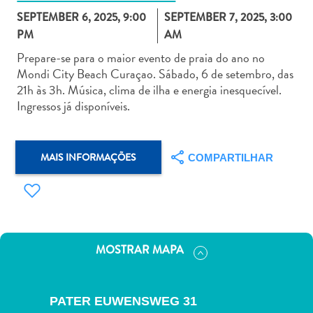
SEPTEMBER 6, 2025, 9:00
SEPTEMBER 7, 2025, 3:00
PM
AM
Prepare-se para o maior evento de praia do ano no
Mondi City Beach Curaçao. Sábado, 6 de setembro, das
21h às 3h. Música, clima de ilha e energia inesquecível.
Aluguel
Ingressos já disponíveis.
de
Carros
Áreas
MAIS INFORMAÇÕES
COMPARTILHAR
de
Compras
Arte
e
Cultura
Atividades
MOSTRAR MAPA
Aquáticas
Aventuras
em
PATER EUWENSWEG 31