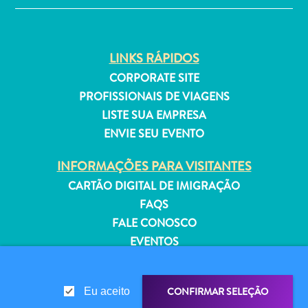
Estar
Onde
ficar
LINKS RÁPIDOS
CORPORATE SITE
PROFISSIONAIS DE VIAGENS
LISTE SUA EMPRESA
ENVIE SEU EVENTO
INFORMAÇÕES PARA VISITANTES
CARTÃO DIGITAL DE IMIGRAÇÃO
FAQS
FALE CONOSCO
EVENTOS
GUIA TURÍSTICO
SOBRE O SITE
CONFIRMAR SELEÇÃO
Eu aceito