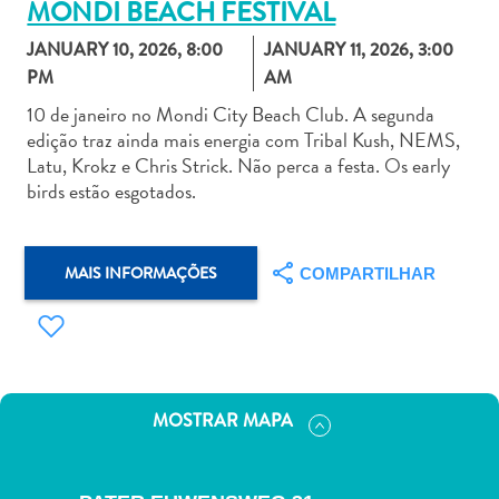
MONDI BEACH FESTIVAL
JANUARY 10, 2026, 8:00
JANUARY 11, 2026, 3:00
PM
AM
10 de janeiro no Mondi City Beach Club. A segunda
edição traz ainda mais energia com Tribal Kush, NEMS,
Aluguel
Latu, Krokz e Chris Strick. Não perca a festa. Os early
de
birds estão esgotados.
Carros
Áreas
de
MAIS INFORMAÇÕES
COMPARTILHAR
Compras
Arte
e
Cultura
Atividades
MOSTRAR MAPA
Aquáticas
Aventuras
em