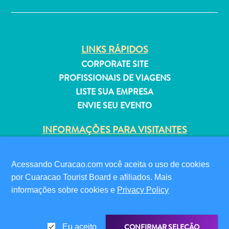
Estar
Onde
ficar
LINKS RÁPIDOS
CORPORATE SITE
PROFISSIONAIS DE VIAGENS
LISTE SUA EMPRESA
ENVIE SEU EVENTO
INFORMAÇÕES PARA VISITANTES
CARTÃO DIGITAL DE IMIGRAÇÃO
FAQS
Acessando Curacao.com você aceita o uso de cookies
FALE CONOSCO
por Cuaracao Tourist Board e afiliados. Mais
EVENTOS
informações sobre cookies e
Privacy Policy
GUIA TURÍSTICO
SOBRE O SITE
CONFIRMAR SELEÇÃO
Eu aceito