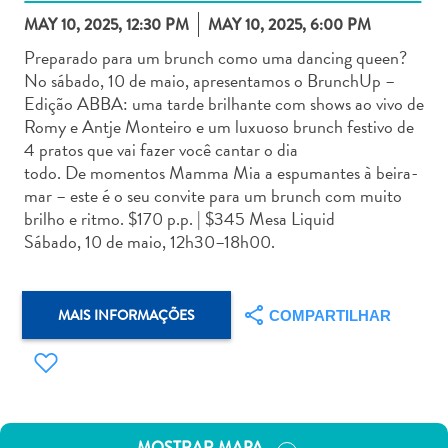
MAY 10, 2025, 12:30 PM
MAY 10, 2025, 6:00 PM
Preparado para um brunch como uma dancing queen?
No sábado, 10 de maio, apresentamos o BrunchUp –
Edição ABBA: uma tarde brilhante com shows ao vivo de
Romy e Antje Monteiro e um luxuoso brunch festivo de
Aluguel
4 pratos que vai fazer você cantar o dia
de
todo. De momentos Mamma Mia a espumantes à beira-
Carros
mar – este é o seu convite para um brunch com muito
Áreas
brilho e ritmo. $170 p.p. | $345 Mesa Liquid
de
Sábado, 10 de maio, 12h30–18h00.
Compras
Arte
e
MAIS INFORMAÇÕES
COMPARTILHAR
Cultura
Atividades
Aquáticas
Aventuras
em
MOSTRAR MAPA