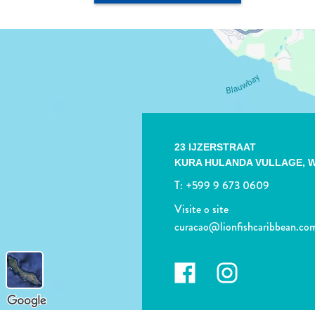
23 IJZERSTRAAT
KURA HULANDA VULLAGE,
W
T:
+599 9 673 0609
Visite o site
curacao@lionfishcaribbean.co