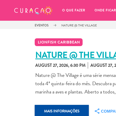
MEUS FAVORITOS
O QUE FAZER
ONDE FICAR
EVENTOS
NATURE @ THE VILLAGE
LIONFISH CARIBBEAN
NATURE @ THE VILL
AUGUST 27, 2026, 6:30 PM
AUGUST 27, 2
Você ainda não salvou nenhum 
local favorito.
Nature @ The Village é uma série mensal
toda 4ª quinta-feira do mês. Descubra pa
marinha a aves e plantas. Aberto a todos,
Sempre que você quiser salvar algo para mais tarde, cer
MAIS INFORMAÇÕES
COMPA