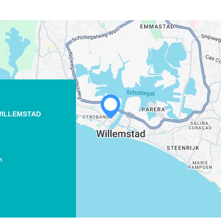
WHATSAPP
ILLEMSTAD
FACEBOOK
X
m
COPIE LINK
EMAIL
COPIE LINK