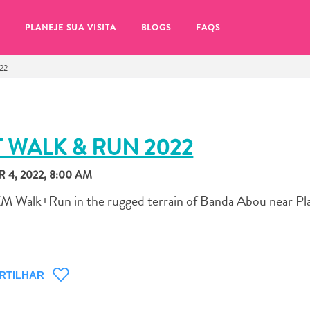
PLANEJE SUA VISITA
BLOGS
FAQS
22
 WALK & RUN 2022
 4, 2022, 8:00 AM
 KM Walk+Run in the rugged terrain of Banda Abou near Pl
RTILHAR
tifique-se de clicar no