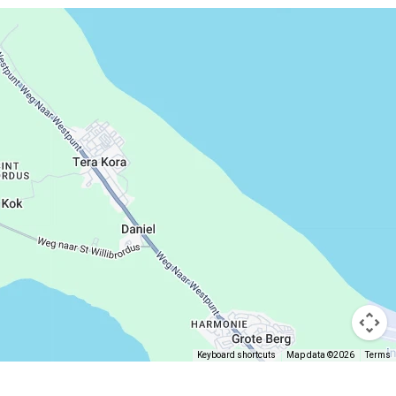
Keyboard shortcuts
Map data ©2026
Terms