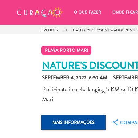
MEUS FAVORITOS
O QUE FAZER
ONDE FICAR
EVENTOS
NATURE'S DISCOUNT WALK & RUN 20
PLAYA PORTO MARI
NATURE'S DISCOUNT
SEPTEMBER 4, 2022, 6:30 AM
SEPTEMBER
Você ainda não salvou nenhum 
local favorito.
Participate in a challenging 5 KM or 10
Mari.
MAIS INFORMAÇÕES
COMPA
Sempre que você quiser salvar algo para mais tarde, cer