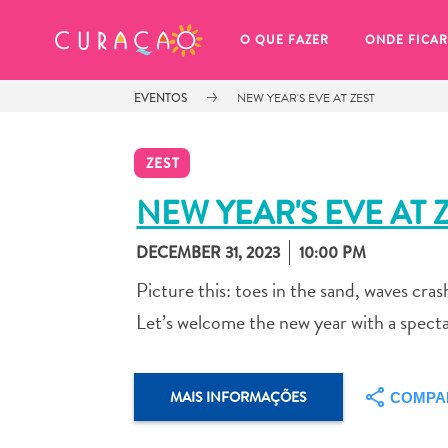
MEUS FAVORITOS
O QUE FAZER
ONDE FICAR
EVENTOS
NEW YEAR'S EVE AT ZEST
ZEST
NEW YEAR'S EVE AT 
DECEMBER 31, 2023
10:00 PM
Você ainda não salvou nenhum 
local favorito.
Picture this: toes in the sand, waves c
Let’s welcome the new year with a specta
MAIS INFORMAÇÕES
COMPA
Sempre que você quiser salvar algo para mais tarde, cer