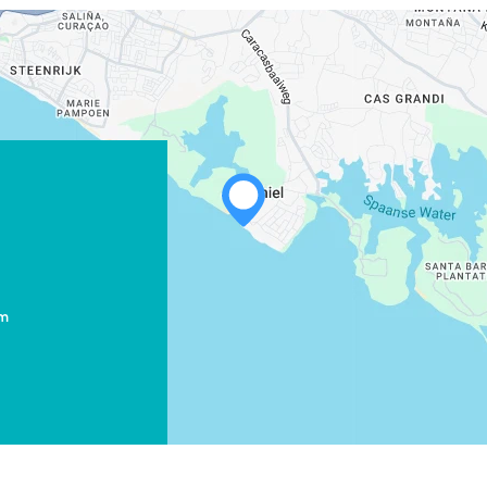
WHATSAPP
FACEBOOK
om
X
COPIE LINK
EMAIL
COPIE LINK