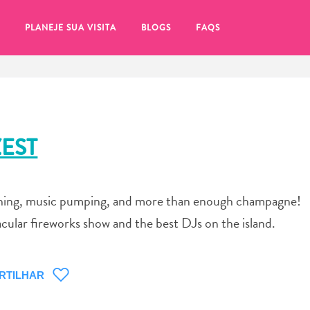
PLANEJE SUA VISITA
BLOGS
FAQS
ZEST
rashing, music pumping, and more than enough champagne!
cular fireworks show and the best DJs on the island.
RTILHAR
tifique-se de clicar no