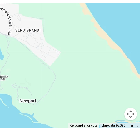
Keyboard shortcuts
Map data ©2026
Terms