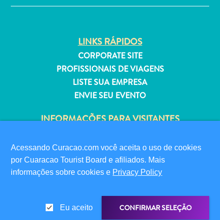
Estar
Onde
ficar
LINKS RÁPIDOS
CORPORATE SITE
PROFISSIONAIS DE VIAGENS
LISTE SUA EMPRESA
ENVIE SEU EVENTO
INFORMAÇÕES PARA VISITANTES
CARTÃO DIGITAL DE IMIGRAÇÃO
FAQS
Acessando Curacao.com você aceita o uso de cookies
FALE CONOSCO
por Cuaracao Tourist Board e afiliados. Mais
EVENTOS
informações sobre cookies e
Privacy Policy
GUIA TURÍSTICO
SOBRE O SITE
CONFIRMAR SELEÇÃO
Eu aceito