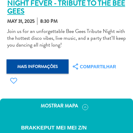
NIGHT FEVER - TRIBUTE TO THE BEE
GEES
MAY 31, 2025
8:30 PM
Join us for an unforgettable Bee Gees Tribute Night with
the hottest disco vibes, live music, and a party that’ll keep
Aluguel
you dancing all night long!
de
Carros
Áreas
MAIS INFORMAÇÕES
COMPARTILHAR
de
Compras
Arte
e
Cultura
Atividades
MOSTRAR MAPA
Aquáticas
Aventuras
em
BRAKKEPUT MEI MEI Z/N