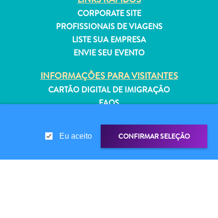
Estar
CORPORATE SITE
Onde
PROFISSIONAIS DE VIAGENS
ficar
LISTE SUA EMPRESA
ENVIE SEU EVENTO
INFORMAÇÕES PARA VISITANTES
CARTÃO DIGITAL DE IMIGRAÇÃO
FAQS
FALE CONOSCO
EVENTOS
CONFIRMAR SELEÇÃO
Eu aceito
GUIA TURÍSTICO
SOBRE O SITE
POLÍTICA DE PRIVACIDADE
COMPARTILHAR LINK
COMPARTILHE
TERMOS DE USO
SIGA-NOS
WHATSAPP