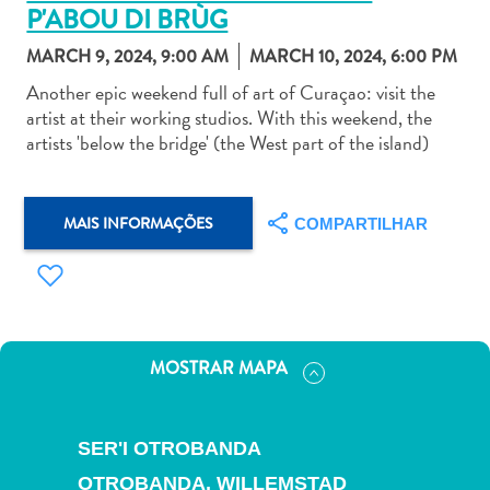
P'ABOU DI BRÙG
MARCH 9, 2024, 9:00 AM
MARCH 10, 2024, 6:00 PM
Another epic weekend full of art of Curaçao: visit the
artist at their working studios. With this weekend, the
artists 'below the bridge' (the West part of the island)
Aluguel
de
Carros
MAIS INFORMAÇÕES
Áreas
COMPARTILHAR
de
Compras
Arte
e
Cultura
MOSTRAR MAPA
Atividades
Aquáticas
Aventuras
SER'I OTROBANDA
em
OTROBANDA,
WILLEMSTAD