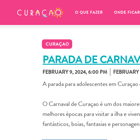
MEUS FAVORITOS
O QUE FAZER
ONDE FICAR
CURAÇAO
PARADA DE CARNAV
FEBRUARY 9, 2024, 6:00 PM
FEBRUARY 9
Você ainda não salvou nenhum 
A parada para adolescentes em Curaçao 
local favorito.
O Carnaval de Curaçao é um dos maiores
melhores épocas para visitar a ilha e vive
fantásticos, boias, fantasias e personage
Sempre que você quiser salvar algo para mais tarde, cer