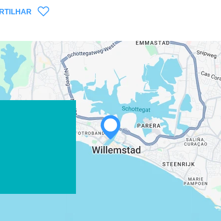
RTILHAR
WHATSAPP
FACEBOOK
X
COPIE LINK
EMAIL
COPIE LINK