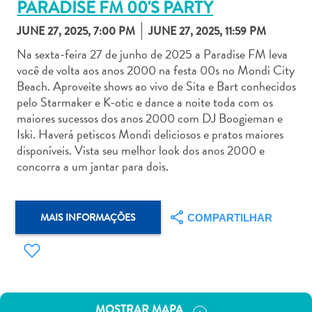
PARADISE FM 00'S PARTY
JUNE 27, 2025, 7:00 PM
JUNE 27, 2025, 11:59 PM
Na sexta-feira 27 de junho de 2025 a Paradise FM leva
você de volta aos anos 2000 na festa 00s no Mondi City
Beach. Aproveite shows ao vivo de Sita e Bart conhecidos
Aluguel
pelo Starmaker e K-otic e dance a noite toda com os
de
maiores sucessos dos anos 2000 com DJ Boogieman e
Carros
Iski. Haverá petiscos Mondi deliciosos e pratos maiores
Áreas
disponíveis. Vista seu melhor look dos anos 2000 e
de
concorra a um jantar para dois.
Compras
Arte
e
MAIS INFORMAÇÕES
COMPARTILHAR
Cultura
Atividades
Aquáticas
Aventuras
em
MOSTRAR MAPA