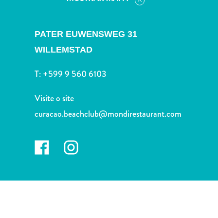
Terra
de
outros
PATER EUWENSWEG 31
Esportes
WILLEMSTAD
e
Golfe
T:
+599 9 560 6103
Excursões
Locais
Visite o site
de
curacao.beachclub@mondirestaurant.com
mergulho
e
snorkel
Museus
Natureza
e
Parques
Noite
e