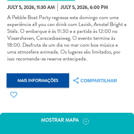
JULY 5, 2026, 11:30 AM
JULY 5, 2026, 6:00 PM
A Pebble Boat Party regressa este domingo com uma
experiência all you can drink com Lavish, Amstel Bright e
Stëlz. O embarque é às 11:30 e a partida às 12:00 no
Vissershaven, Caracasbaaiweg. O evento termina às
Aluguel
18:00. Desfruta de um dia no mar com boa música e
de
uma atmosfera animada. Os lugares são limitados, por
Carros
isso recomenda-se reserva antecipada.
Áreas
de
Compras
MAIS INFORMAÇÕES
COMPARTILHAR
Arte
e
Cultura
Atividades
Aquáticas
MOSTRAR MAPA
Aventuras
em