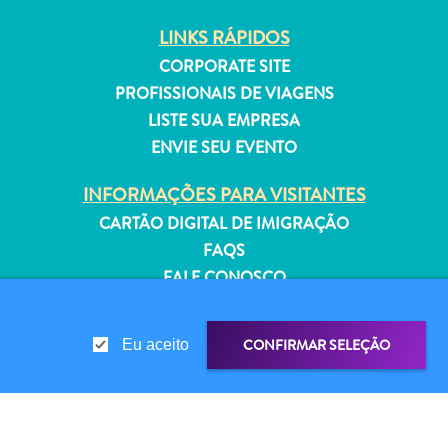
Estar
LINKS RÁPIDOS
Onde
ficar
CORPORATE SITE
PROFISSIONAIS DE VIAGENS
LISTE SUA EMPRESA
ENVIE SEU EVENTO
INFORMAÇÕES PARA VISITANTES
CARTÃO DIGITAL DE IMIGRAÇÃO
FAQS
FALE CONOSCO
EVENTOS
GUIA TURÍSTICO
CONFIRMAR SELEÇÃO
Eu aceito
SOBRE O SITE
POLÍTICA DE PRIVACIDADE
TERMOS DE USO
COMPARTILHAR LINK
COMPARTILHE