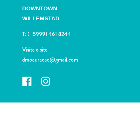
Terra
DOWNTOWN
de
outros
WILLEMSTAD
Esportes
T:
(+5999) 461 8244
e
Golfe
Visite o site
Excursões
Locais
dmocuracao@gmail.com
de
mergulho
e
snorkel
Museus
Natureza
e
Parques
Noite
e