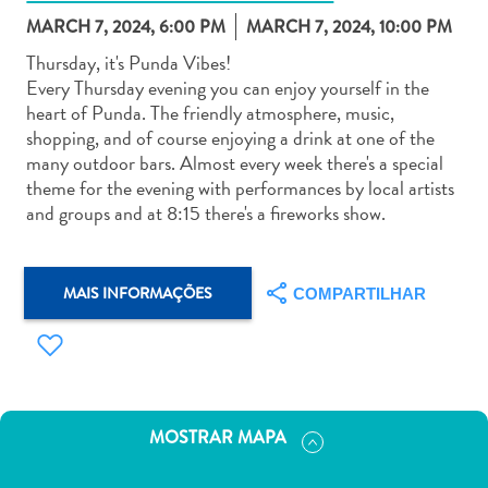
MARCH 7, 2024, 6:00 PM
MARCH 7, 2024, 10:00 PM
Thursday, it's Punda Vibes!
Every Thursday evening you can enjoy yourself in the
heart of Punda. The friendly atmosphere, music,
shopping, and of course enjoying a drink at one of the
Aluguel
many outdoor bars. Almost every week there's a special
de
theme for the evening with performances by local artists
Carros
and groups and at 8:15 there's a fireworks show.
Áreas
de
Compras
MAIS INFORMAÇÕES
COMPARTILHAR
Arte
e
Cultura
Atividades
Aquáticas
MOSTRAR MAPA
Aventuras
em