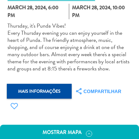
MARCH 28, 2024, 6:00
MARCH 28, 2024, 10:00
PM
PM
Thursday, it's Punda Vibes!
Every Thursday evening you can enjoy yourself in the
heart of Punda. The friendly atmosphere, music,
Aluguel
shopping, and of course enjoying a drink at one of the
de
many outdoor bars. Almost every week there's a special
Carros
theme for the evening with performances by local artists
Áreas
and groups and at 8:15 there's a fireworks show.
de
Compras
Arte
MAIS INFORMAÇÕES
COMPARTILHAR
e
Cultura
Atividades
Aquáticas
Aventuras
MOSTRAR MAPA
em