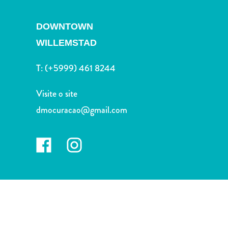
Terra
de
DOWNTOWN
outros
Esportes
WILLEMSTAD
e
T:
(+5999) 461 8244
Golfe
Excursões
Visite o site
Locais
de
dmocuracao@gmail.com
mergulho
e
snorkel
Museus
Natureza
e
Parques
Noite
e