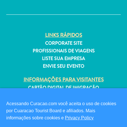
Estar
✕
Onde
ficar
LINKS RÁPIDOS
CORPORATE SITE
PROFISSIONAIS DE VIAGENS
LISTE SUA EMPRESA
ENVIE SEU EVENTO
INFORMAÇÕES PARA VISITANTES
CARTÃO DIGITAL DE IMIGRAÇÃO
FAQS
FALE CONOSCO
Acessando Curacao.com você aceita o uso de cookies
EVENTOS
por Cuaracao Tourist Board e afiliados. Mais
GUIA TURÍSTICO
informações sobre cookies e
Privacy Policy