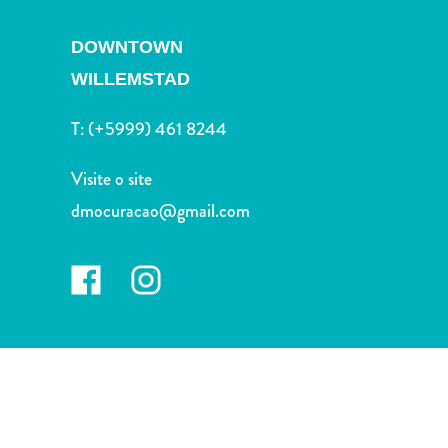
Terra
de
DOWNTOWN
outros
WILLEMSTAD
Esportes
e
T:
(+5999) 461 8244
Golfe
Excursões
Visite o site
Locais
de
dmocuracao@gmail.com
mergulho
e
snorkel
Museus
Natureza
e
Parques
Noite
e