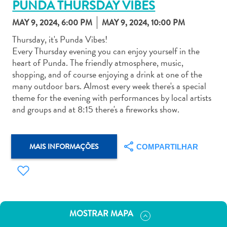
PUNDA THURSDAY VIBES
MAY 9, 2024, 6:00 PM
MAY 9, 2024, 10:00 PM
Thursday, it's Punda Vibes!
Every Thursday evening you can enjoy yourself in the
heart of Punda. The friendly atmosphere, music,
Aluguel
shopping, and of course enjoying a drink at one of the
de
many outdoor bars. Almost every week there's a special
Carros
theme for the evening with performances by local artists
Áreas
and groups and at 8:15 there's a fireworks show.
de
Compras
Arte
MAIS INFORMAÇÕES
COMPARTILHAR
e
Cultura
Atividades
Aquáticas
Aventuras
MOSTRAR MAPA
em