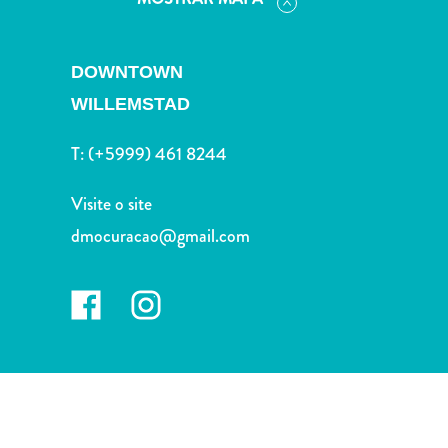
Terra
de
outros
DOWNTOWN
Esportes
WILLEMSTAD
e
Golfe
T:
(+5999) 461 8244
Excursões
Locais
Visite o site
de
mergulho
dmocuracao@gmail.com
e
snorkel
Museus
Natureza
e
Parques
Noite
e