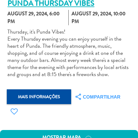
PUNDA THURSDAY VIBES
AUGUST 29, 2024, 6:00
AUGUST 29, 2024, 10:00
PM
PM
Thursday, it's Punda Vibes!
Every Thursday evening you can enjoy yourself in the
Aluguel
heart of Punda. The friendly atmosphere, music,
de
shopping, and of course enjoying a drink at one of the
Carros
many outdoor bars. Almost every week there's a special
Áreas
theme for the evening with performances by local artists
de
and groups and at 8:15 there's a fireworks show.
Compras
Arte
e
MAIS INFORMAÇÕES
COMPARTILHAR
Cultura
Atividades
Aquáticas
Aventuras
em
MOSTRAR MAPA