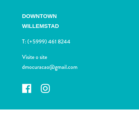
Terra
de
DOWNTOWN
outros
Esportes
WILLEMSTAD
e
T:
(+5999) 461 8244
Golfe
Excursões
Visite o site
Locais
de
dmocuracao@gmail.com
mergulho
e
snorkel
Museus
Natureza
e
Parques
Noite
e