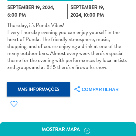
SEPTEMBER 19, 2024,
SEPTEMBER 19,
6:00 PM
2024, 10:00 PM
Thursday, it's Punda Vibes!
Every Thursday evening you can enjoy yourself in the
heart of Punda. The friendly atmosphere, music,
Aluguel
shopping, and of course enjoying a drink at one of the
de
many outdoor bars. Almost every week there's a special
Carros
theme for the evening with performances by local artists
Áreas
and groups and at 8:15 there's a fireworks show.
de
Compras
Arte
MAIS INFORMAÇÕES
COMPARTILHAR
e
Cultura
Atividades
Aquáticas
Aventuras
MOSTRAR MAPA
em