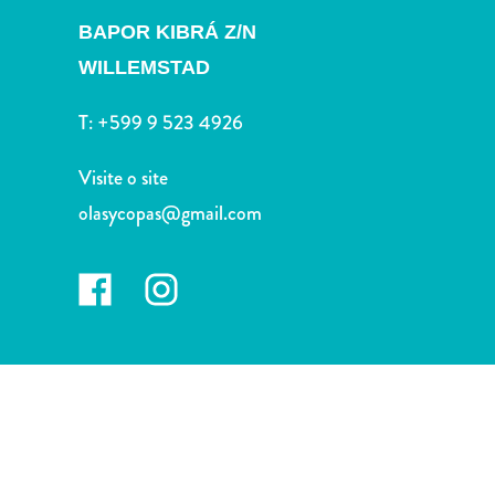
Terra
BAPOR KIBRÁ Z/N
de
outros
WILLEMSTAD
Esportes
e
T:
+599 9 523 4926
Golfe
Excursões
Visite o site
Locais
olasycopas@gmail.com
de
mergulho
e
snorkel
Museus
Natureza
e
Parques
Noite
e