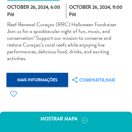
OCTOBER 26, 2024, 6:00
OCTOBER 26, 2024, 11:00
PM
PM
Reef Renewal Curaçao (RRC) Halloween Fundraiser
Join us for a spooktacular night of fun, music, and
conservation! Support our mission to conserve and
Aluguel
restore Curaçao’s coral reefs while enjoying live
de
performances, delicious food, drinks, and exciting
Carros
activities.
Áreas
de
Compras
MAIS INFORMAÇÕES
COMPARTILHAR
Arte
e
Cultura
Atividades
Aquáticas
MOSTRAR MAPA
Aventuras
em