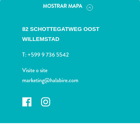
Terra
MOSTRAR MAPA
de
outros
Esportes
82 SCHOTTEGATWEG OOST
e
WILLEMSTAD
Golfe
Excursões
T:
+599 9 736 5542
Locais
de
Visite o site
mergulho
marketing@halabire.com
e
snorkel
Museus
Natureza
e
Parques
Noite
e