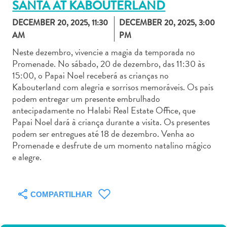
SANTA AT KABOUTERLAND
DECEMBER 20, 2025, 11:30
DECEMBER 20, 2025, 3:00
AM
PM
Neste dezembro, vivencie a magia da temporada no
Promenade. No sábado, 20 de dezembro, das 11:30 às
Aluguel
15:00, o Papai Noel receberá as crianças no
de
Kabouterland com alegria e sorrisos memoráveis. Os pais
Carros
podem entregar um presente embrulhado
Áreas
antecipadamente no Halabi Real Estate Office, que
de
Papai Noel dará à criança durante a visita. Os presentes
Compras
podem ser entregues até 18 de dezembro. Venha ao
Arte
Promenade e desfrute de um momento natalino mágico
e
e alegre.
Cultura
Atividades
Aquáticas
COMPARTILHAR
Aventuras
em