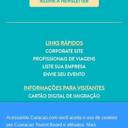
Estar
Onde
✕
ficar
LINKS RÁPIDOS
CORPORATE SITE
PROFISSIONAIS DE VIAGENS
LISTE SUA EMPRESA
ENVIE SEU EVENTO
INFORMAÇÕES PARA VISITANTES
CARTÃO DIGITAL DE IMIGRAÇÃO
FAQS
FALE CONOSCO
Acessando Curacao.com você aceita o uso de cookies
EVENTOS
por Cuaracao Tourist Board e afiliados. Mais
GUIA TURÍSTICO