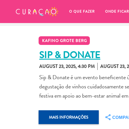
MEUS FAVORITOS
O QUE FAZER
ONDE FICAR
KAFINO GROTE BERG
SIP & DONATE
AUGUST 23, 2025, 4:30 PM
AUGUST 23, 2
Você ainda não salvou nenhum 
Sip & Donate é um evento beneficente ú
local favorito.
degustação de vinhos cuidadosamente sel
festiva em apoio ao bem-estar animal e
Sempre que você quiser salvar algo para mais tarde, cer
MAIS INFORMAÇÕES
COMPA