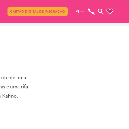
Compartilhar
PT
CARTÃO DIGITAL DE IMIGRAÇÃO
frute de uma
as e uma rifa
 Kafino.