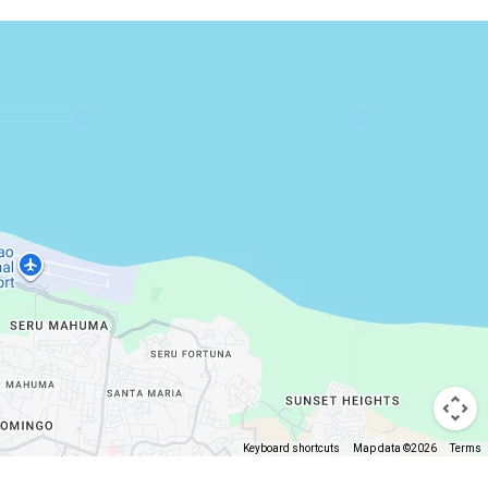
Keyboard shortcuts
Map data ©2026
Terms