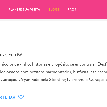
PLANEJE SUA VISITA
BLOGS
FAQS
025, 7:00 PM
nico onde vinho, histórias e propósito se encontram. Des
ecionados com petiscos harmonizados, histórias inspirador
m Curaçao. Organizado pela Stichting Dierenhulp Curaçao e
tifique-se de clicar no
RTILHAR