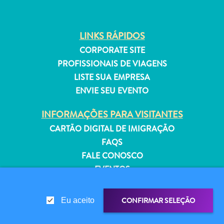
Estar
Onde
ficar
LINKS RÁPIDOS
CORPORATE SITE
PROFISSIONAIS DE VIAGENS
LISTE SUA EMPRESA
ENVIE SEU EVENTO
INFORMAÇÕES PARA VISITANTES
CARTÃO DIGITAL DE IMIGRAÇÃO
FAQS
FALE CONOSCO
EVENTOS
GUIA TURÍSTICO
CONFIRMAR SELEÇÃO
Eu aceito
SOBRE O SITE
POLÍTICA DE PRIVACIDADE