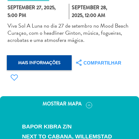
SEPTEMBER 27, 2025,
SEPTEMBER 28,
5:00 PM
2025, 12:00 AM
Viva Sol A Luna no dia 27 de setembro no Mood Beach
Curaçao, com o headliner Ginton, música, fogueiras,
acrobatas e uma atmosfera mágica.
Aluguel
de
Carros
MAIS INFORMAÇÕES
COMPARTILHAR
Áreas
de
Compras
Arte
e
Cultura
MOSTRAR MAPA
Atividades
Aquáticas
Aventuras
BAPOR KIBRA Z/N
em
NEXT TO CABANA,
WILLEMSTAD