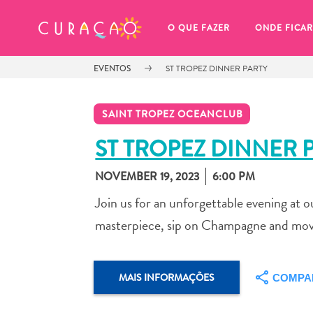
MEUS FAVORITOS
O QUE FAZER
ONDE FICAR
EVENTOS
ST TROPEZ DINNER PARTY
SAINT TROPEZ OCEANCLUB
ST TROPEZ DINNER 
NOVEMBER 19, 2023
6:00 PM
Você ainda não salvou nenhum 
local favorito.
Join us for an unforgettable evening at
masterpiece, sip on Champagne and move
MAIS INFORMAÇÕES
COMPA
Sempre que você quiser salvar algo para mais tarde, cer