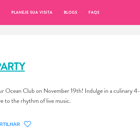
PLANEJE SUA VISITA
BLOGS
FAQS
PARTY
 our Ocean Club on November 19th! Indulge in a culinary 4
 to the rhythm of live music.
RTILHAR
tifique-se de clicar no