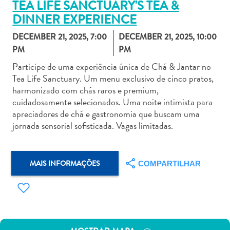
TEA LIFE SANCTUARY'S TEA &
DINNER EXPERIENCE
DECEMBER 21, 2025, 7:00
DECEMBER 21, 2025, 10:00
PM
PM
Participe de uma experiência única de Chá & Jantar no
Aluguel
Tea Life Sanctuary. Um menu exclusivo de cinco pratos,
de
harmonizado com chás raros e premium,
Carros
cuidadosamente selecionados. Uma noite intimista para
Áreas
apreciadores de chá e gastronomia que buscam uma
de
jornada sensorial sofisticada. Vagas limitadas.
Compras
Arte
e
MAIS INFORMAÇÕES
COMPARTILHAR
Cultura
Atividades
Aquáticas
Aventuras
em