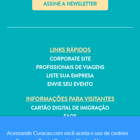
Estar
Onde
✕
ficar
LINKS RÁPIDOS
CORPORATE SITE
PROFISSIONAIS DE VIAGENS
LISTE SUA EMPRESA
ENVIE SEU EVENTO
INFORMAÇÕES PARA VISITANTES
CARTÃO DIGITAL DE IMIGRAÇÃO
FAQS
FALE CONOSCO
EVENTOS
Acessando Curacao.com você aceita o uso de cookies