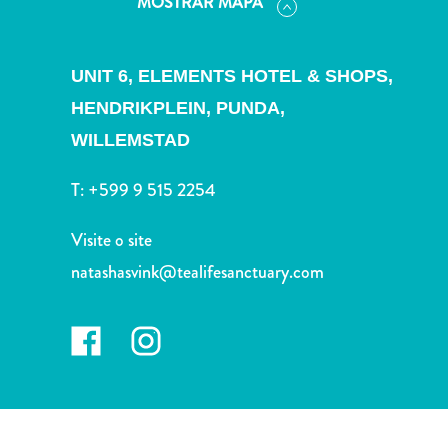
MOSTRAR MAPA
Terra
de
outros
UNIT 6, ELEMENTS HOTEL & SHOPS,
Esportes
e
HENDRIKPLEIN, PUNDA,
Golfe
WILLEMSTAD
Excursões
Locais
T:
+599 9 515 2254
de
mergulho
Visite o site
e
natashasvink@tealifesanctuary.com
snorkel
Museus
Natureza
e
Parques
Noite
e