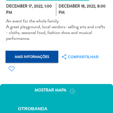
DECEMBER 17, 2022, 1:00
DECEMBER 18, 2022, 8:00
PM
PM
An event for the whole family.
A great playground, local vendors- selling arts and crafts
- cloths, seasonal food, fashion show and musical
Aluguel
performance.
de
Carros
Áreas
MAIS INFORMAÇÕES
COMPARTILHAR
de
Compras
Arte
e
Cultura
Atividades
MOSTRAR MAPA
Aquáticas
Aventuras
em
OTROBANDA