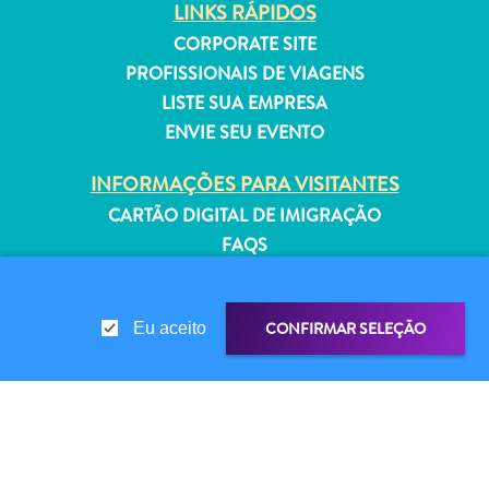
LINKS RÁPIDOS
Estar
Onde
CORPORATE SITE
ficar
PROFISSIONAIS DE VIAGENS
LISTE SUA EMPRESA
ENVIE SEU EVENTO
INFORMAÇÕES PARA VISITANTES
CARTÃO DIGITAL DE IMIGRAÇÃO
FAQS
FALE CONOSCO
EVENTOS
CONFIRMAR SELEÇÃO
Eu aceito
GUIA TURÍSTICO
SOBRE O SITE
POLÍTICA DE PRIVACIDADE
COMPARTILHAR LINK
COMPARTILHE
TERMOS DE USO